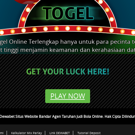
el Online Terlengkap hanya untuk para pecinta 
kat tinggi menjamin keamanan dan kerahasiaan d
PLAY NOW
Dewabet Situs Website Bandar Agen Taruhan Judi Bola Online. Hak Cipta Dilindun
ami
Kalkulator Mix Parlay
Link DEWABET
Tutorial Deposit