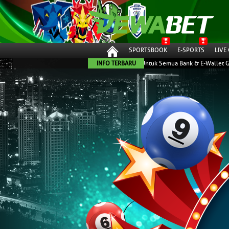
SPORTSBOOK
E-SPORTS
LIVE
Selamat Datang di DEWABET! Deposit QRIS Untuk Semua Bank & E-Wallet Gratis 
INFO TERBARU