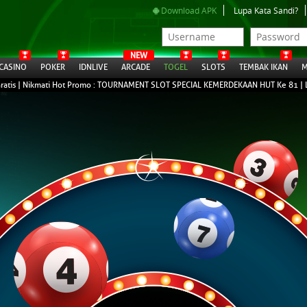
Download APK
Lupa Kata Sandi?
NEW
 CASINO
POKER
IDNLIVE
ARCADE
TOGEL
SLOTS
TEMBAK IKAN
M
| Nikmati Hot Promo : TOURNAMENT SLOT SPECIAL KEMERDEKAAN HUT Ke 81 | LUCKY D