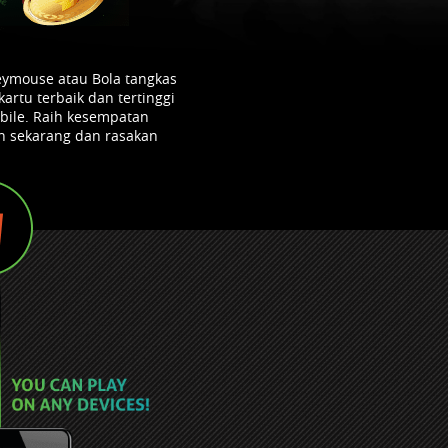
eymouse atau Bola tangkas
rtu terbaik dan tertinggi
bile. Raih kesempatan
an sekarang dan rasakan