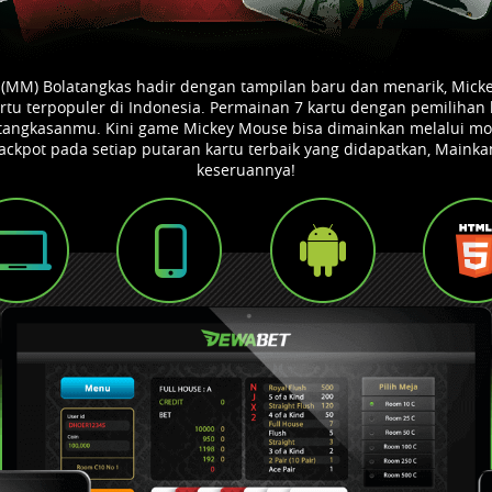
MM) Bolatangkas hadir dengan tampilan baru dan menarik, Mick
u terpopuler di Indonesia. Permainan 7 kartu dengan pemilihan ka
tangkasanmu. Kini game Mickey Mouse bisa dimainkan melalui mo
ckpot pada setiap putaran kartu terbaik yang didapatkan, Maink
keseruannya!