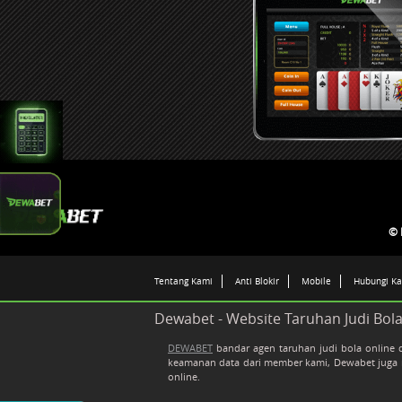
© 
Tentang Kami
Anti Blokir
Mobile
Hubungi K
Dewabet - Website Taruhan Judi Bol
DEWABET
bandar agen taruhan judi bola online d
keamanan data dari member kami, Dewabet jug
online.