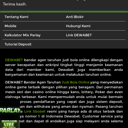
Terima kasih.
Tentang Kami
Anti Blokir
Mobile
Hubungi Kami
Kalkulator Mix Parlay
Link DEWABET
Tutorial Deposit
DEWABET
bandar agen taruhan judi bola online dilengkapi dengan
server kecepatan dan enkripsi tingkat tinggi menjamin keamanan
data dari member kami, Dewabet juga memberikan anda
kenyamanan dan keamanan untuk melakukan taruhan online.
DEWABET Bandar Agen Taruhan
Judi Bola Online
yang menyediakan
online game terbaik dengan pilihan yang beragam. Dari permainan
mesin slot dan casino online hingga keno, lottery, Poker dan even
olahraga terbesar. Kami mempermudah anda untuk mulai bermain
dengan proses pendaftaran yang cepat dan juga sistem deposit,
pengiriman dan withdraw yang aman dan nyaman. Pasang taruhan
bola anda
Link Sbobet
resmi yang hanya ada di situs terbaik dan
terpercaya nomor 1 di Indonesia Dewabet. Customer service yang
bersahabat dan dapat di andalkan juga siap melayani anda selama
24/7.